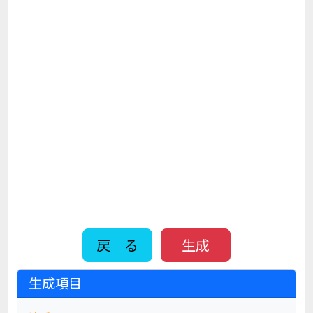
戻 る
生成
生成項目