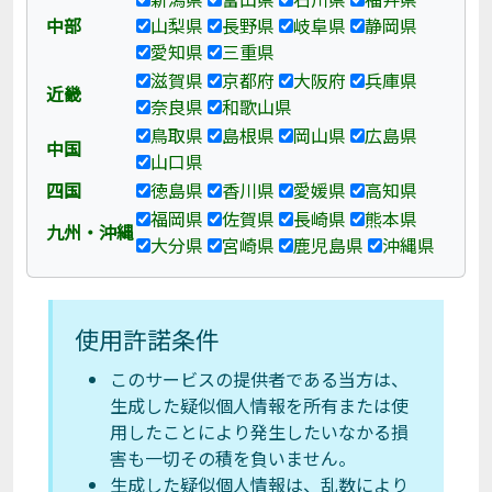
中部
山梨県
長野県
岐阜県
静岡県
愛知県
三重県
滋賀県
京都府
大阪府
兵庫県
近畿
奈良県
和歌山県
鳥取県
島根県
岡山県
広島県
中国
山口県
四国
徳島県
香川県
愛媛県
高知県
福岡県
佐賀県
長崎県
熊本県
九州・沖縄
大分県
宮崎県
鹿児島県
沖縄県
使用許諾条件
このサービスの提供者である当方は、
生成した疑似個人情報を所有または使
用したことにより発生したいなかる損
害も一切その積を負いません。
生成した疑似個人情報は、乱数により