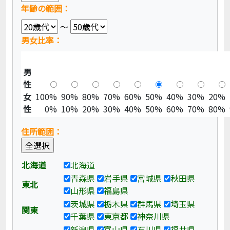
年齢の範囲：
～
男女比率：
男
性
女
100%
90%
80%
70%
60%
50%
40%
30%
20%
性
0%
10%
20%
30%
40%
50%
60%
70%
80%
住所範囲：
北海道
北海道
青森県
岩手県
宮城県
秋田県
東北
山形県
福島県
茨城県
栃木県
群馬県
埼玉県
関東
千葉県
東京都
神奈川県
新潟県
富山県
石川県
福井県