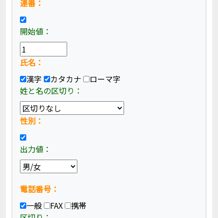
連番：
開始値：
氏名：
漢字
カタカナ
ローマ字
姓と名の区切り：
性別：
出力値：
電話番号：
一般
FAX
携帯
区切り：